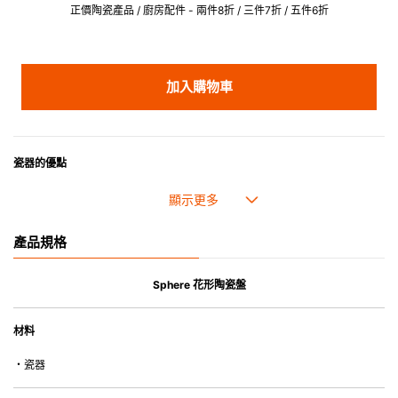
正價陶瓷產品 / 廚房配件 - 兩件8折 / 三件7折 / 五件6折
加入購物車
瓷器的優點
• 耐熱性極佳，適用於微波爐，也可放入焗爐，耐熱程度高達260℃。
• 耐冷(低至零下20℃)。可放入雪櫃和冰箱。
• 污漬容易脫落,清潔和保養十分簡易。
產品規格
• 可用於洗碗機。
• 高密度陶瓷防止水分吸收，以避免裂開。
• 合乎食用安全的塗層表面，幾乎不黏，食物容易脫落，清洗方便。
Sphere 花形陶瓷盤
• 即使經常使用亦不會容易吸取食物氣味。
材料
*不可直接用於熱源上
・瓷器