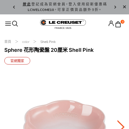
精 選。
按 此
登 記 成 為 官 網 會 員，登 入 使 用 迎 新 優 惠 碼
香 港 / 澳 
LCWELCOME10
，可 享 正 價 貨 品 額 外 9 折。
0
首頁
color
Shell Pink
Sphere 花形陶瓷盤 20厘米 Shell Pink
官網獨家