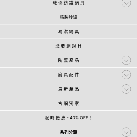
琺 瑯 鑄 鐵 鍋 具
鐵製炒鍋
易 潔 鍋 具
琺 瑯 鋼 鍋 具
陶 瓷 產 品
廚 具 配 件
最 新 產 品
官 網 獨 家
限 時 優 惠 - 40% OFF！
系列分類