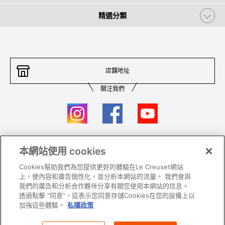
精選分類
店舖地址
關注我們
本網站使用 cookies
聯絡我們
條件及細則
Cookies幫助我們為您提供更好的體驗在Le Creuset網站
私隱政策
保養及使用
上，使內容和廣告個性化，並分析本網站的流量。 我們會與
我們的廣告和分析合作夥伴分享有關您使用本網站的信息。
加入我們
Super MEGA SALE 條款及細則​
透過點擊 "同意"，這表示您同意存儲Cookies在您的設備上以
加強這些體驗。
私隱政策