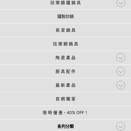
琺 瑯 鑄 鐵 鍋 具
鐵製炒鍋
易 潔 鍋 具
琺 瑯 鋼 鍋 具
陶 瓷 產 品
廚 具 配 件
最 新 產 品
官 網 獨 家
限 時 優 惠 - 40% OFF！
系列分類