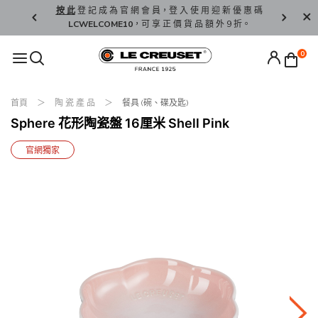
精 選。
按 此
登 記 成 為 官 網 會 員，登 入 使 用 迎 新 優 惠 碼
香 港 / 澳 
LCWELCOME10
，可 享 正 價 貨 品 額 外 9 折。
0
首頁
陶 瓷 產 品
餐具 (碗、碟及匙)
Sphere 花形陶瓷盤 16厘米 Shell Pink
官網獨家