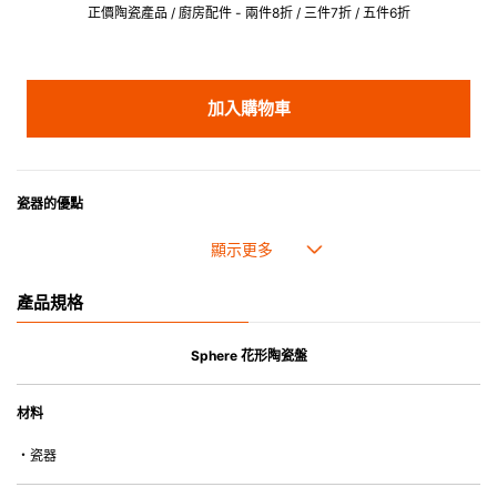
正價陶瓷產品 / 廚房配件 - 兩件8折 / 三件7折 / 五件6折
加入購物車
瓷器的優點
• 耐熱性極佳，適用於微波爐，也可放入焗爐，耐熱程度高達260℃。
• 耐冷(低至零下20℃)。可放入雪櫃和冰箱。
• 污漬容易脫落,清潔和保養十分簡易。
產品規格
• 可用於洗碗機。
• 高密度陶瓷防止水分吸收，以避免裂開。
• 合乎食用安全的塗層表面，幾乎不黏，食物容易脫落，清洗方便。
Sphere 花形陶瓷盤
• 即使經常使用亦不會容易吸取食物氣味。
材料
*不可直接用於熱源上
・瓷器