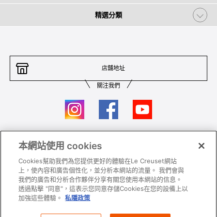
精選分類
店舖地址
關注我們
本網站使用 cookies
聯絡我們
條件及細則
Cookies幫助我們為您提供更好的體驗在Le Creuset網站
私隱政策
保養及使用
上，使內容和廣告個性化，並分析本網站的流量。 我們會與
我們的廣告和分析合作夥伴分享有關您使用本網站的信息。
加入我們
Super MEGA SALE 條款及細則​
透過點擊 "同意"，這表示您同意存儲Cookies在您的設備上以
加強這些體驗。
私隱政策