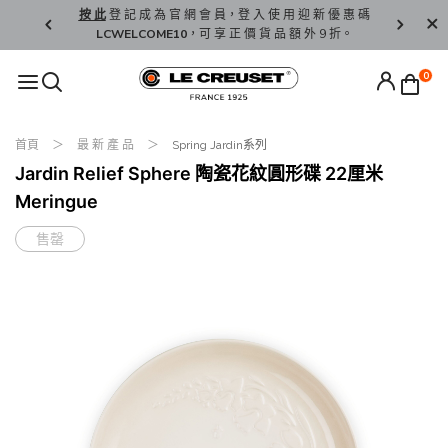
精 選。
按 此
登 記 成 為 官 網 會 員，登 入 使 用 迎 新 優 惠 碼
香 港 / 澳 
LCWELCOME10
，可 享 正 價 貨 品 額 外 9 折。
0
首頁
最 新 產 品
Spring Jardin系列
Jardin Relief Sphere 陶瓷花紋圓形碟 22厘米
Meringue
售罄