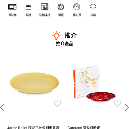
微波爐
焗爐
洗碗碟機
雪櫃
壓力煲
蒸爐
推介
推介產品
Jardin Relief 陶瓷花紋橢圓形餐盤
Carousel 陶瓷圓形碟