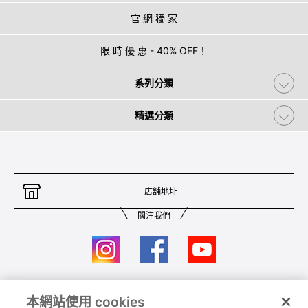
官 網 獨 家
限 時 優 惠 - 40% OFF！
系列分類
精選分類
店舖地址
關注我們
本網站使用 cookies
聯絡我們
條件及細則