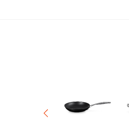
烘焙麵包鍋
80.00
+1
正價鍋具產品8折