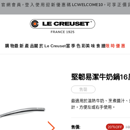
 官 網 會 員，登 入 使 用 迎 新 優 惠 碼
LCWELCOME10
，可 享 正 價 
購 物
最 新 產 品
關 於 Le Creuset
當 季 色 彩
美 味 食 譜
限 時 優 惠
堅韌易潔牛奶鍋16
售罄
最適用於溫熱牛奶、烹煮醬汁、
計，方便左或右手使用。
售價:
Pr
H
20％OFF