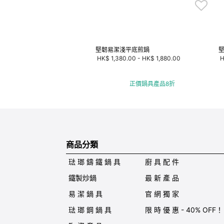
堅韌易潔淺平底煎鍋
HK$ 1,380.00
-
HK$ 1,880.00
H
正價鍋具產品8折
商品分類
琺 瑯 鑄 鐵 鍋 具
廚 具 配 件
鐵製炒鍋
最 新 產 品
易 潔 鍋 具
官 網 獨 家
琺 瑯 鋼 鍋 具
限 時 優 惠 - 40% OFF！