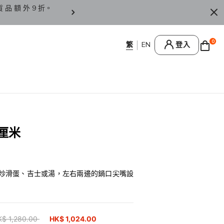
貨 品 額 外 9 折。
香 港 / 澳 門 訂 單 滿 HK
0
登入
厘米
炒滑蛋、吉士或湯，左右兩邊的鍋口尖嘴設
ice reduced from
K$ 1,280.00
to
HK$ 1,024.00