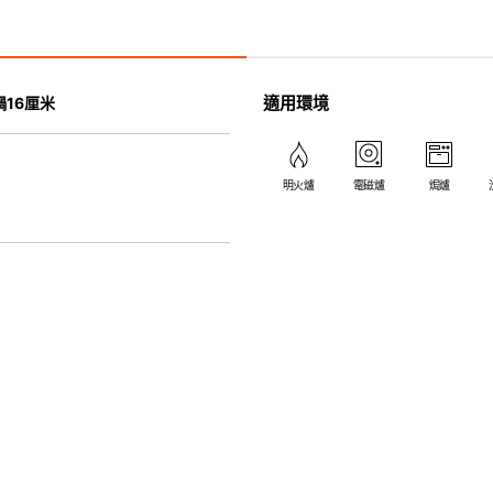
• 手柄容易握持，不易傳熱。
• 不含全氟辛酸。
• 可用多種熱源，包括電磁爐和最高
• 適用於洗碗碟機 & 易於清洗。
適用環境
16厘米
明火爐
電磁爐
焗爐