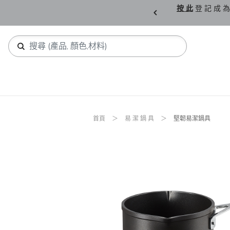
購 父 親 節 精 選。
按 此
登 記 成 為
首頁
易 潔 鍋 具
堅韌易潔鍋具