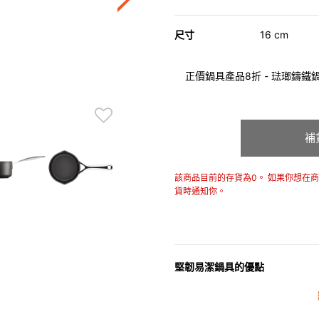
尺寸
16 cm
正價鍋具產品8折 - 琺瑯鑄鐵鍋具
補
該商品目前的存貨為0。 如果你想在
貨時通知你。
堅韌易潔鍋具的優點
• 最好的易潔塗層，塗層強度提
• 快速及均勻導熱，和出色的保