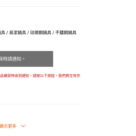
 / 易潔鍋具 / 琺瑯鋼鍋具 / 不鏽鋼鍋具
貨時請通知。
商品補貨時收到通知，請按以下按鈕，我們將在有存
高4倍，更耐用。
溫性能。