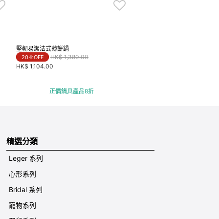
堅韌易潔法式薄餅鍋
Price reduced from
to
HK$ 1,380.00
20％OFF
HK$ 1,104.00
正價鍋具產品8折
精選分類
Leger 系列
心形系列
Bridal 系列
寵物系列