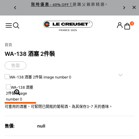
享 免 運 費 ！
限 時 優 惠 - 40% OFF！
選 購 父 親 節 精 選。
按 此
登 
LCW
0
首頁
WA-138 酒塞 2件裝
售罄
可重用的酒塞，可緊閉已開瓶的葡萄酒，為其保存3-7 天的香味。
售價:
null