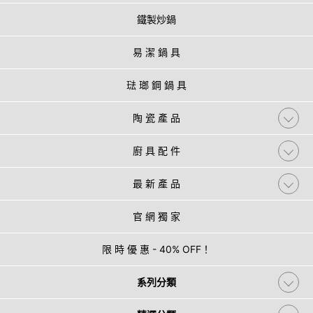
鐵製炒鍋
易 潔 鍋 具
琺 瑯 鋼 鍋 具
陶 瓷 產 品
廚 具 配 件
最 新 產 品
官 網 獨 家
限 時 優 惠 - 40% OFF！
系列分類