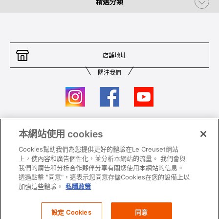
精選分類
店舖地址
關注我們
本網站使用 cookies
聯絡我們
條件及細則
Cookies幫助我們為您提供更好的體驗在Le Creuset網站
私隱政策
保養及使用
上，使內容和廣告個性化，並分析本網站的流量。 我們會與
我們的廣告和分析合作夥伴分享有關您使用本網站的信息。
加入我們
Super MEGA SALE 條款及細則​
透過點擊 "同意"，這表示您同意存儲Cookies在您的設備上以
加強這些體驗。
私隱政策
All images and contents are © Le Creuset Hong Kong. All rights reserved.
設定 Cookies
同意