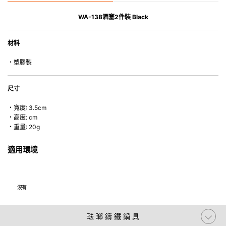
WA-138酒塞2件裝 Black
材料
・塑膠製
尺寸
・寬度: 3.5cm
・高度: cm
・重量: 20g
適用環境
沒有
琺 瑯 鑄 鐵 鍋 具