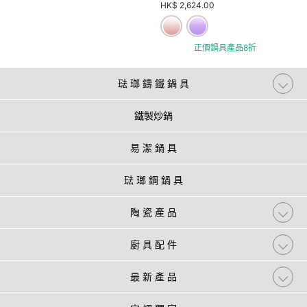
HK$ 2,624.00
正價鍋具產品8折
琺 瑯 鑄 鐵 鍋 具
鐵製炒鍋
易 潔 鍋 具
琺 瑯 鋼 鍋 具
陶 瓷 產 品
廚 具 配 件
最 新 產 品