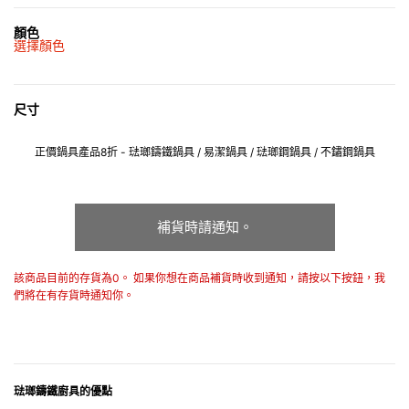
顏色
選擇顏色
尺寸
正價鍋具產品8折 - 琺瑯鑄鐵鍋具 / 易潔鍋具 / 琺瑯鋼鍋具 / 不鏽鋼鍋具
補貨時請通知。
該商品目前的存貨為0。 如果你想在商品補貨時收到通知，請按以下按鈕，我
們將在有存貨時通知你。
琺瑯鑄鐵廚具的優點