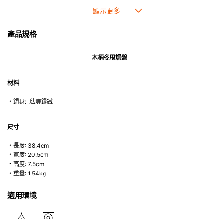
• 琺瑯鑄鐵傳熱性均勻，不會產生過熱點。
• 最適合直接上桌，既實用又有體面，是 飲食視覺的一大享受。
• 超卓的存熱功能。
產品規格
• 重身的鍋蓋能有助防止蒸氣溜走,易於 保持食物的原汁原味。
• 節省能源。
• 琺瑯抗酸鹼，不會殘留氣味，安全衛生。
木柄冬甩焗盤
• 適用於多種熱源，例如明火、電磁爐或焗爐（微波爐除外）。
材料
・鍋身: 琺瑯鑄鐵
尺寸
・長度: 38.4cm
・寬度: 20.5cm
・高度: 7.5cm
・重量: 1.54kg
適用環境