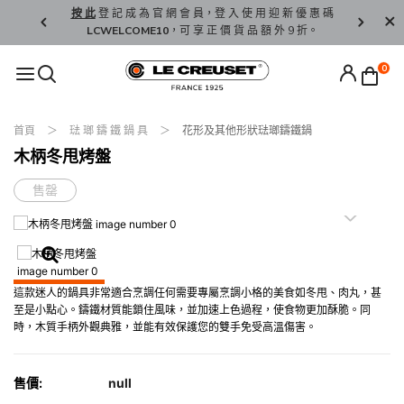
精 選。
按 此
登 記 成 為 官 網 會 員，登 入 使 用 迎 新 優 惠 碼
香 港 / 澳 
LCWELCOME10
，可 享 正 價 貨 品 額 外 9 折。
0
首頁
琺 瑯 鑄 鐵 鍋 具
花形及其他形狀琺瑯鑄鐵鍋
木柄冬甩烤盤
售罄
這款迷人的鍋具非常適合烹調任何需要專屬烹調小格的美食如冬甩、肉丸，甚
至是小點心。鑄鐵材質能鎖住風味，並加速上色過程，使食物更加酥脆。同
時，木質手柄外觀典雅，並能有效保護您的雙手免受高溫傷害。
售價:
null