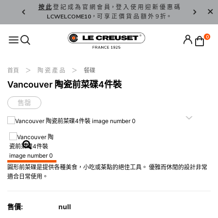
精 選。
按 此
登 記 成 為 官 網 會 員，登 入 使 用 迎 新 優 惠 碼
香 港 / 澳 
LCWELCOME10
，可 享 正 價 貨 品 額 外 9 折。
0
首頁
陶 瓷 產 品
餐碟
Vancouver 陶瓷前菜碟4件裝
售罄
圓形前菜碟是提供各種美食，小吃或茶點的絕佳工具。 優雅而休閒的設計非常
適合日常使用。
售價:
null