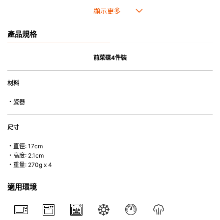
• 耐熱性極佳，適用於微波爐，也可放入焗爐，耐熱程度高達260℃。
• 耐冷(低至零下20℃)。可放入雪櫃和冰箱。
• 污漬容易脫落,清潔和保養十分簡易。
產品規格
• 可用於洗碗機。
• 高密度陶瓷防止水分吸收，以避免裂開。
• 合乎食用安全的塗層表面，幾乎不黏，食物容易脫落，清洗方便。
前菜碟4件裝
• 即使經常使用亦不會容易吸取食物氣味。
材料
*不可直接用於熱源上
・瓷器
尺寸
・直徑: 17cm
・高度: 2.1cm
・重量: 270g x 4
適用環境