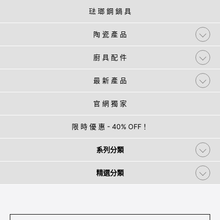
琺 瑯 鋼 鍋 具
陶 瓷 產 品
廚 具 配 件
最 新 產 品
官 網 獨 家
限 時 優 惠 - 40% OFF！
系列分類
精選分類