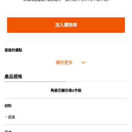
加入購物車
瓷器的優點
• 耐熱性極佳，適用於微波爐，也可放入焗爐，耐熱程度高達260℃。
• 耐冷(低至零下20℃)。可放入雪櫃和冰箱。
• 污漬容易脫落,清潔和保養十分簡易。
產品規格
• 可用於洗碗機。
• 高密度陶瓷防止水分吸收，以避免裂開。
• 合乎食用安全的塗層表面，幾乎不黏，食物容易脫落，清洗方便。
陶瓷花瓣形碟5件裝
• 即使經常使用亦不會容易吸取食物氣味。
材料
*不可直接用於熱源上
・瓷器