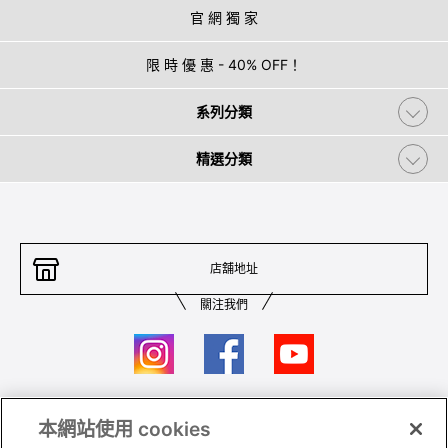
官 網 獨 家
限 時 優 惠 - 40% OFF！
系列分類
精選分類
店舖地址
關注我們
本網站使用 cookies
聯絡我們
條件及細則