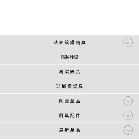
琺 瑯 鑄 鐵 鍋 具
鐵製炒鍋
易 潔 鍋 具
琺 瑯 鋼 鍋 具
陶 瓷 產 品
廚 具 配 件
最 新 產 品