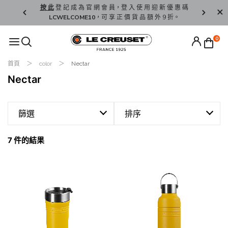
精 選。
按 此
登 記 成 為 官 網 會 員，登 入 使 用 迎 新 優 惠 碼
香 港 / 澳 
LCWELCOME10
，可 享 正 價 貨 品 額 外 9 折。
0
首頁
color
Nectar
Nectar
篩選
排序
7 件的結果