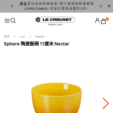
精 選。
按 此
登 記 成 為 官 網 會 員，登 入 使 用 迎 新 優 惠 碼
香 港 / 澳 
LCWELCOME10
，可 享 正 價 貨 品 額 外 9 折。
0
首頁
color
Nectar
Sphere 陶瓷飯碗 11厘米 Nectar