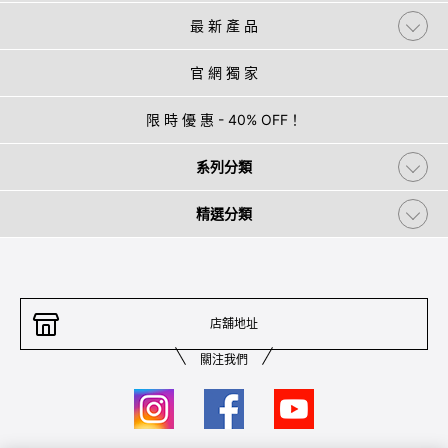
最 新 產 品
官 網 獨 家
限 時 優 惠 - 40% OFF！
系列分類
精選分類
店舖地址
關注我們