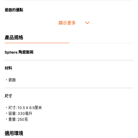
瓷器的優點
• 耐熱性極佳，適用於微波爐，也可放入焗爐，耐熱程度高達260℃。
• 耐冷(低至零下20℃)。可放入雪櫃和冰箱。
• 污漬容易脫落,清潔和保養十分簡易。
產品規格
• 可用於洗碗機。
• 高密度陶瓷防止水分吸收，以避免裂開。
• 合乎食用安全的塗層表面，幾乎不黏，食物容易脫落，清洗方便。
Sphere 陶瓷飯碗
• 即使經常使用亦不會容易吸取食物氣味。
材料
*不可直接用於熱源上
・瓷器
尺寸
・尺寸: 10.5 X 6.5厘米
・容量: 330毫升
・重量: 250克
適用環境