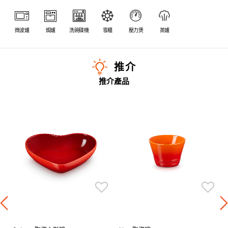
微波爐
焗爐
洗碗碟機
雪櫃
壓力煲
蒸爐
推介
推介產品