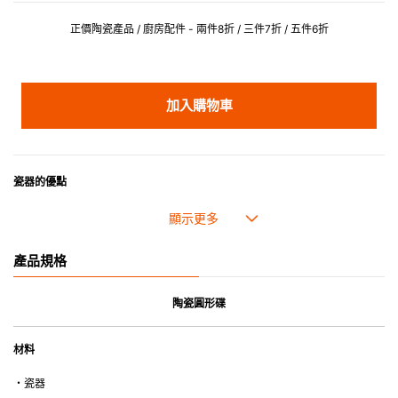
正價陶瓷產品 / 廚房配件 - 兩件8折 / 三件7折 / 五件6折
加入購物車
瓷器的優點
• 耐熱性極佳，適用於微波爐，也可放入焗爐，耐熱程度高達260℃。
• 耐冷(低至零下20℃)。可放入雪櫃和冰箱。
• 污漬容易脫落,清潔和保養十分簡易。
產品規格
• 可用於洗碗機。
• 高密度陶瓷防止水分吸收，以避免裂開。
• 合乎食用安全的塗層表面，幾乎不黏，食物容易脫落，清洗方便。
陶瓷圓形碟
• 即使經常使用亦不會容易吸取食物氣味。
材料
*不可直接用於熱源上
・瓷器