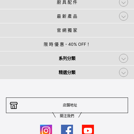
廚 具 配 件
最 新 產 品
官 網 獨 家
限 時 優 惠 - 40% OFF！
系列分類
精選分類
店舖地址
關注我們