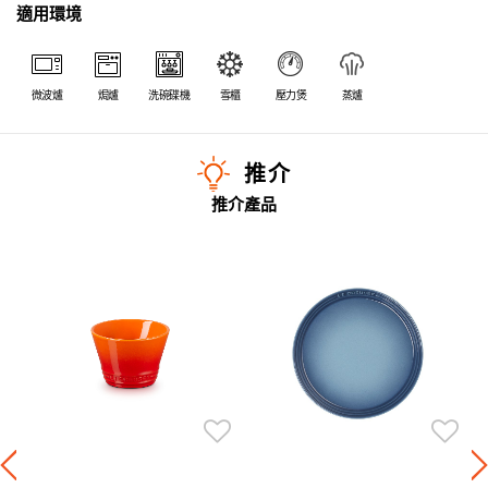
適用環境
微波爐
焗爐
洗碗碟機
雪櫃
壓力煲
蒸爐
推介
推介產品