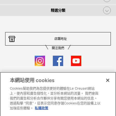
精選分類
店舖地址
關注我們
本網站使用 cookies
聯絡我們
條件及細則
Cookies幫助我們為您提供更好的體驗在Le Creuset網站
私隱政策
保養及使用
上，使內容和廣告個性化，並分析本網站的流量。 我們會與
我們的廣告和分析合作夥伴分享有關您使用本網站的信息。
加入我們
Super MEGA SALE 條款及細則​
透過點擊 "同意"，這表示您同意存儲Cookies在您的設備上以
加強這些體驗。
私隱政策