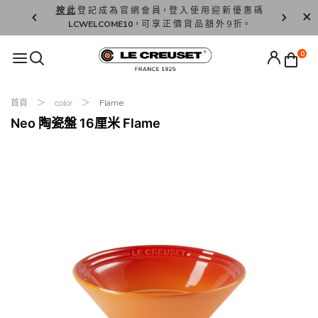
精 選。
按 此
登 記 成 為 官 網 會 員，登 入 使 用 迎 新 優 惠 碼
香 港 / 澳 
LCWELCOME10
，可 享 正 價 貨 品 額 外 9 折。
0
首頁
color
Flame
Neo 陶瓷盤 16厘米 Flame