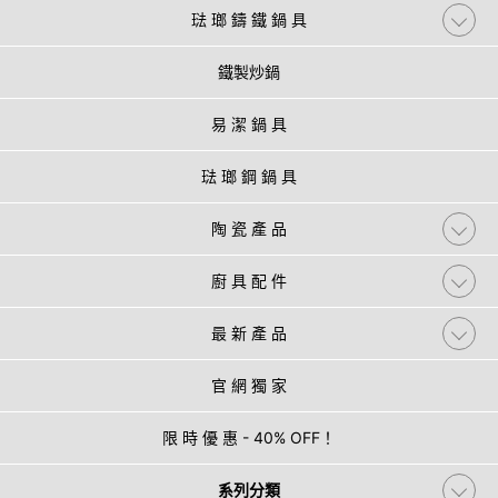
琺 瑯 鑄 鐵 鍋 具
鐵製炒鍋
易 潔 鍋 具
琺 瑯 鋼 鍋 具
陶 瓷 產 品
廚 具 配 件
最 新 產 品
官 網 獨 家
限 時 優 惠 - 40% OFF！
系列分類