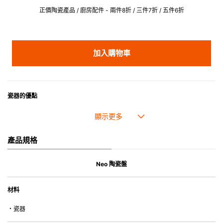
正價陶瓷產品 / 廚房配件 - 兩件8折 / 三件7折 / 五件6折
加入購物車
瓷器的優點
• 耐熱性極佳，適用於微波爐，也可放入焗爐，耐熱程度高達260℃。
• 耐冷(低至零下20℃)。可放入雪櫃和冰箱。
• 污漬容易脫落,清潔和保養十分簡易。
產品規格
• 可用於洗碗機。
• 高密度陶瓷防止水分吸收，以避免裂開。
• 合乎食用安全的塗層表面，幾乎不黏，食物容易脫落，清洗方便。
Neo 陶瓷盤
• 即使經常使用亦不會容易吸取食物氣味。
材料
*不可直接用於熱源上
・瓷器