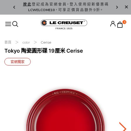
精 選。
按 此
登 記 成 為 官 網 會 員，登 入 使 用 迎 新 優 惠 碼
香 港 / 澳 
LCWELCOME10
，可 享 正 價 貨 品 額 外 9 折。
0
首頁
color
Cerise
Tokyo 陶瓷圓形碟 19厘米 Cerise
官網獨家