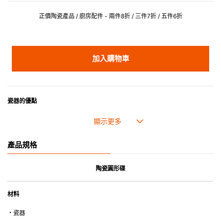
正價陶瓷產品 / 廚房配件 - 兩件8折 / 三件7折 / 五件6折
加入購物車
瓷器的優點
• 耐熱性極佳，適用於微波爐，也可放入焗爐，耐熱程度高達260℃。
• 耐冷(低至零下20℃)。可放入雪櫃和冰箱。
• 污漬容易脫落,清潔和保養十分簡易。
產品規格
• 可用於洗碗機。
• 高密度陶瓷防止水分吸收，以避免裂開。
• 合乎食用安全的塗層表面，幾乎不黏，食物容易脫落，清洗方便。
陶瓷圓形碟
• 即使經常使用亦不會容易吸取食物氣味。
材料
*不可直接用於熱源上
・瓷器