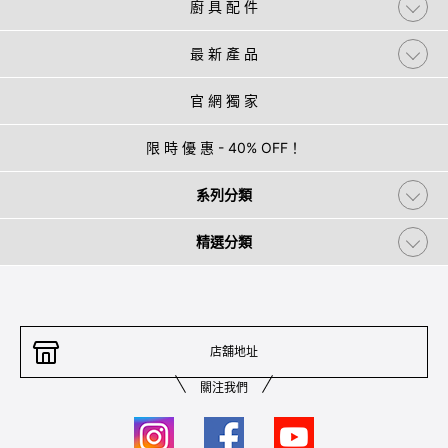
廚 具 配 件
最 新 產 品
官 網 獨 家
限 時 優 惠 - 40% OFF！
系列分類
精選分類
店舖地址
關注我們