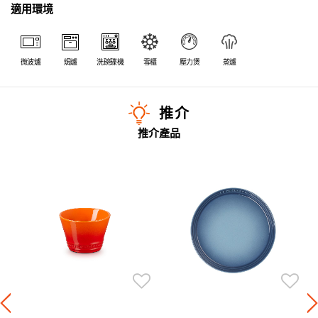
適用環境
微波爐
焗爐
洗碗碟機
雪櫃
壓力煲
蒸爐
推介
推介產品