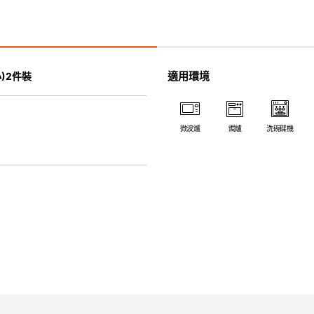
• 耐冷(低至零下20℃)。可放
• 污漬容易脫落,清潔和保養十分
• 可用於洗碗機。
• 高密度陶瓷防止水分吸收，以
• 合乎食用安全的塗層表面，幾
適用環境
)2件裝
• 即使經常使用亦不會容易吸取
*不可直接用於熱源上
微波爐
焗爐
洗碗碟機