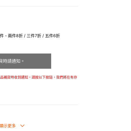
 - 兩件8折 / 三件7折 / 五件6折
貨時請通知。
商品補貨時收到通知，請按以下按鈕，我們將在有存
也可放入焗爐，耐熱程度高達260℃。