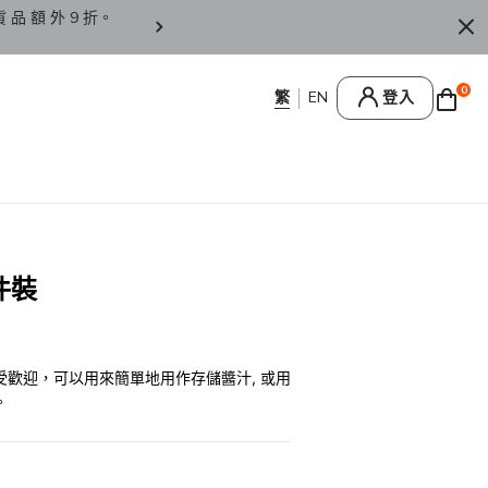
貨 品 額 外 9 折。
香 港 / 澳 門 訂 單 滿 HK
0
登入
件裝
歡迎，可以用來簡單地用作存儲醬汁, 或用
。