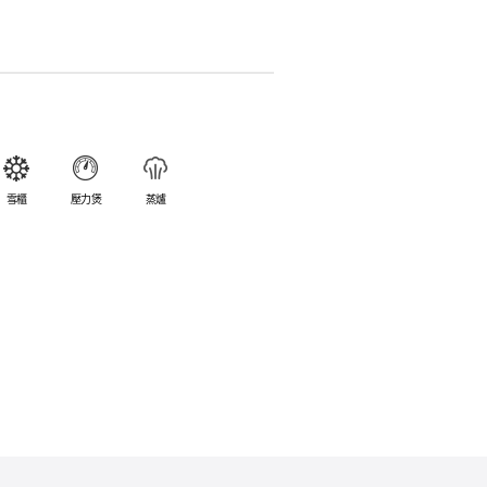
入雪櫃和冰箱。
簡易。
避免裂開。
乎不黏，食物容易脫落，清洗方便。
食物氣味。
雪櫃
壓力煲
蒸爐