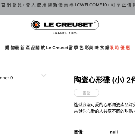
 官 網 會 員，登 入 使 用 迎 新 優 惠 碼
LCWELCOME10
，可 享 正 價 
購 物
最 新 產 品
關 於 Le Creuset
當 季 色 彩
美 味 食 譜
限 時 優 惠
陶瓷心形碟 (小) 2
售罄
造型浪漫可愛的心形陶瓷產品深受
來與你心愛的人共享不同的甜點
售價:
null