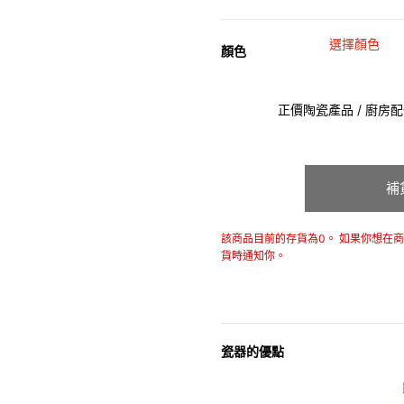
選擇顏色
顏色
正價陶瓷產品 / 廚房配件
補
該商品目前的存貨為0。 如果你想在
貨時通知你。
瓷器的優點
• 耐熱性極佳，適用於微波爐，