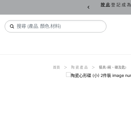
購 父 親 節 精 選。
按 此
登 記 成 為
首頁
陶 瓷 產 品
餐具 (碗、碟及匙)