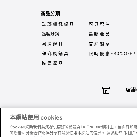
商品分類
琺 瑯 鑄 鐵 鍋 具
廚 具 配 件
鐵製炒鍋
最 新 產 品
易 潔 鍋 具
官 網 獨 家
琺 瑯 鋼 鍋 具
限 時 優 惠 - 40% OFF！
陶 瓷 產 品
店舖
本網站使用 cookies
聯絡我
Cookies幫助我們為您提供更好的體驗在Le Creuset網站上，使內
的廣告和分析合作夥伴分享有關您使用本網站的信息。 透過點擊 "同意"，