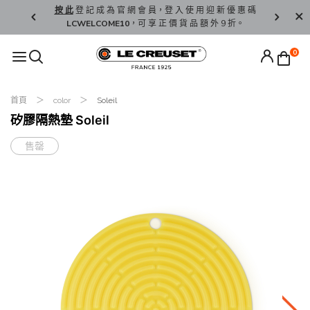
精 選。
按 此
登 記 成 為 官 網 會 員，登 入 使 用 迎 新 優 惠 碼
香 港 / 澳 
LCWELCOME10
，可 享 正 價 貨 品 額 外 9 折。
0
首頁
color
Soleil
矽膠隔熱墊 Soleil
售罄