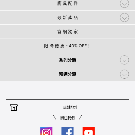
廚 具 配 件
最 新 產 品
官 網 獨 家
限 時 優 惠 - 40% OFF！
系列分類
精選分類
店舖地址
關注我們