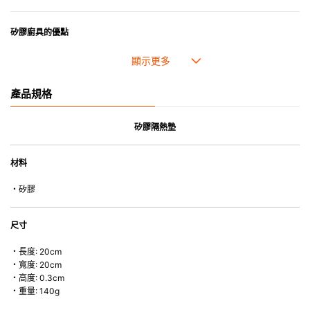
矽膠廚具的優點
• 耐熱高達250℃，耐冷低至-40℃。
• 採用高質素的矽膠製造，耐用性佳，不易變形，能重複使用。
• 耐熱耐冷，適用於微波爐、焗爐、蒸爐、雪櫃和冰箱。
產品規格
• 不會容易吸取食物氣味。
矽膠隔熱墊
材料
・矽膠
尺寸
・長度: 20cm
・寬度: 20cm
・高度: 0.3cm
・重量: 140g