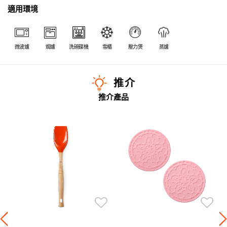
適用環境
微波爐
焗爐
洗碗碟機
雪櫃
壓力煲
蒸爐
推介
推介產品