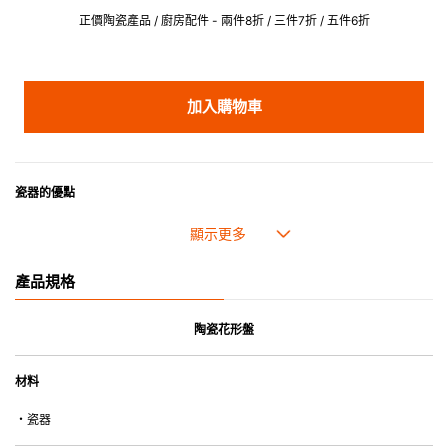
正價陶瓷產品 / 廚房配件 - 兩件8折 / 三件7折 / 五件6折
加入購物車
瓷器的優點
• 耐熱性極佳，適用於微波爐，也可放入焗爐，耐熱程度高達260℃。
• 耐冷(低至零下20℃)。可放入雪櫃和冰箱。
• 污漬容易脫落,清潔和保養十分簡易。
產品規格
• 可用於洗碗機。
• 高密度陶瓷防止水分吸收，以避免裂開。
• 合乎食用安全的塗層表面，幾乎不黏，食物容易脫落，清洗方便。
陶瓷花形盤
• 即使經常使用亦不會容易吸取食物氣味。
材料
*不可直接用於熱源上
・瓷器