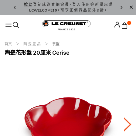
精 選。
按 此
登 記 成 為 官 網 會 員，登 入 使 用 迎 新 優 惠 碼
香 港 / 澳 
LCWELCOME10
，可 享 正 價 貨 品 額 外 9 折。
0
首頁
陶 瓷 產 品
餐盤
陶瓷花形盤 20厘米 Cerise