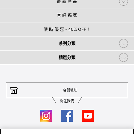
最 新 產 品
官 網 獨 家
限 時 優 惠 - 40% OFF！
系列分類
精選分類
店舖地址
關注我們