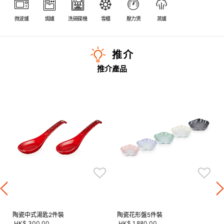
微波爐
焗爐
洗碗碟機
雪櫃
壓力煲
蒸爐
推介
推介產品
陶瓷中式湯匙2件裝
陶瓷花形盤5件裝
HK$ 300.00
HK$ 1,880.00