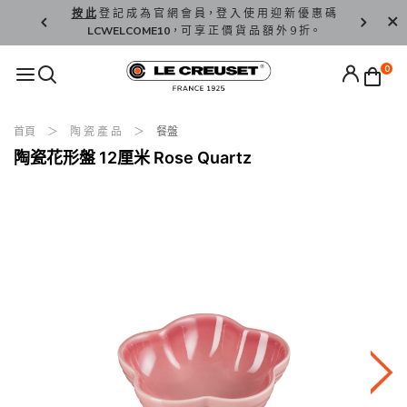
精 選。
按 此
登 記 成 為 官 網 會 員，登 入 使 用 迎 新 優 惠 碼
香 港 / 澳 
LCWELCOME10
，可 享 正 價 貨 品 額 外 9 折。
0
首頁
陶 瓷 產 品
餐盤
陶瓷花形盤 12厘米 Rose Quartz