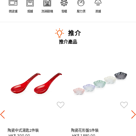
微波爐
焗爐
洗碗碟機
雪櫃
壓力煲
蒸爐
推介
推介產品
陶瓷中式湯匙2件裝
陶瓷花形盤5件裝
HK$ 300.00
HK$ 1,880.00