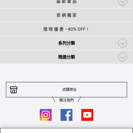
最 新 產 品
官 網 獨 家
限 時 優 惠 - 40% OFF！
系列分類
精選分類
店舖地址
關注我們