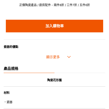
正價陶瓷產品 / 廚房配件 - 兩件8折 / 三件7折 / 五件6折
加入購物車
瓷器的優點
• 耐熱性極佳，適用於微波爐，也可放入焗爐，耐熱程度高達260℃。
• 耐冷(低至零下20℃)。可放入雪櫃和冰箱。
• 污漬容易脫落,清潔和保養十分簡易。
產品規格
• 可用於洗碗機。
• 高密度陶瓷防止水分吸收，以避免裂開。
• 合乎食用安全的塗層表面，幾乎不黏，食物容易脫落，清洗方便。
陶瓷花形盤
• 即使經常使用亦不會容易吸取食物氣味。
材料
*不可直接用於熱源上
・瓷器