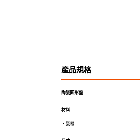
產品規格
陶瓷圓形盤
材料
・瓷器