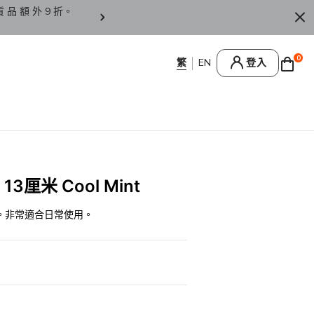
貨 品 額 外 9 折。
香 港 / 澳 門 訂 單 滿 HK
0
登入
13厘米 Cool Mint
。非常適合日常使用。
0