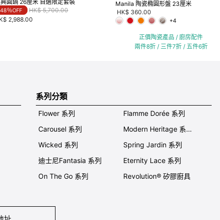
典圓鍋 26厘米 自選限定套裝
Manila 陶瓷橢圓形盤 23厘米
Price reduced from
to
HK$ 5,700.00
48％OFF
HK$ 360.00
K$ 2,988.00
+4
正價陶瓷產品 / 廚房配件
兩件8折 / 三件7折 / 五件6折
系列分類
Flower 系列
Flamme Dorée 系列
Carousel 系列
Modern Heritage 系列
Wicked 系列
Spring Jardin 系列
迪士尼Fantasia 系列
Eternity Lace 系列
On The Go 系列
Revolution® 矽膠廚具
地址