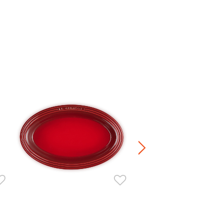
Manila 陶瓷湯碗 500毫升
HK$ 300.00
+5
正價陶瓷產品 / 廚房配
兩件8折 / 三件7折 / 五