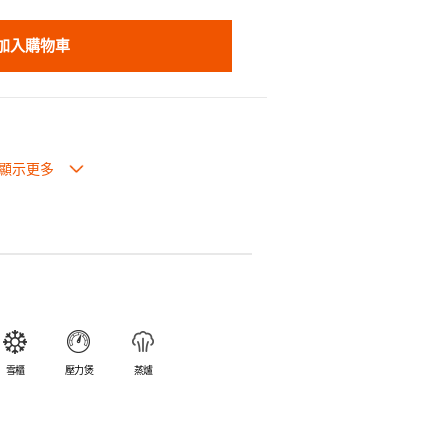
加入購物車
也可放入焗爐，耐熱程度高達260℃。
入雪櫃和冰箱。
簡易。
避免裂開。
乎不黏，食物容易脫落，清洗方便。
食物氣味。
雪櫃
壓力煲
蒸爐