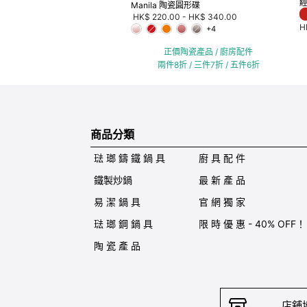
經
Manila 陶瓷圓形碟
HK$ 220.00
-
HK$ 340.00
H
+4
正價陶瓷產品 / 廚房配件
兩件8折 / 三件7折 / 五件6折
商品分類
琺 瑯 鑄 鐵 鍋 具
廚 具 配 件
鐵製炒鍋
最 新 產 品
易 潔 鍋 具
官 網 獨 家
琺 瑯 鋼 鍋 具
限 時 優 惠 - 40% OFF！
陶 瓷 產 品
店舖