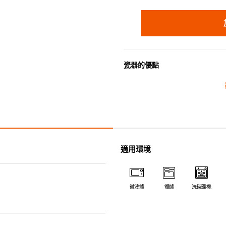
瓷器的優點
• 耐熱性極佳，適用於微波爐，
• 耐冷(低至零下20℃)。可放
• 污漬容易脫落,清潔和保養十分
• 可用於洗碗機。
• 高密度陶瓷防止水分吸收，以
• 合乎食用安全的塗層表面，幾
適用環境
• 即使經常使用亦不會容易吸取
*不可直接用於熱源上
微波爐
焗爐
洗碗碟機