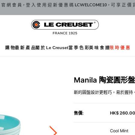
 官 網 會 員，登 入 使 用 迎 新 優 惠 碼
LCWELCOME10
，可 享 正 價 
購 物
最 新 產 品
關 於 Le Creuset
當 季 色 彩
美 味 食 譜
限 時 優 惠
Manila 陶瓷圓形盤 
新的圓盤設計更輕巧，易於握持
售價:
HK$ 260.0
Cool Mint