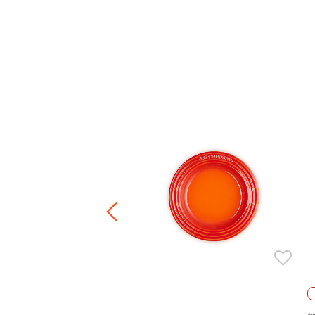
造型隔熱墊
.00
正價陶瓷產品 / 廚房配件
件8折 / 三件7折 / 五件6折