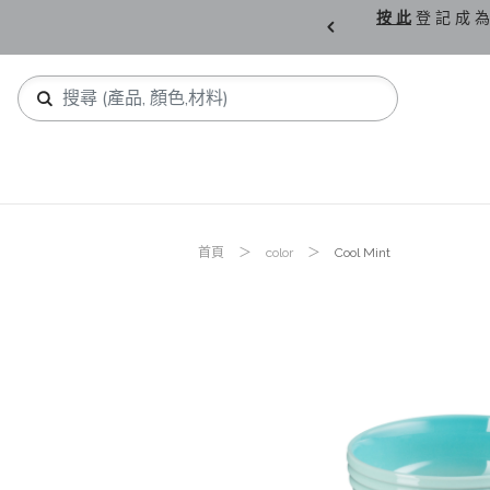
購 父 親 節 精 選。
按 此
登 記 成 為
首頁
color
Cool Mint