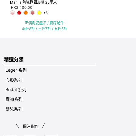
Manila 陶瓷橢圓形碟 25厘米
HK$ 400.00
+3
正價陶瓷產品 / 廚房配件
兩件8折 / 三件7折 / 五件6折
精選分類
Leger 系列
心形系列
Bridal 系列
寵物系列
嬰兒系列
關注我們