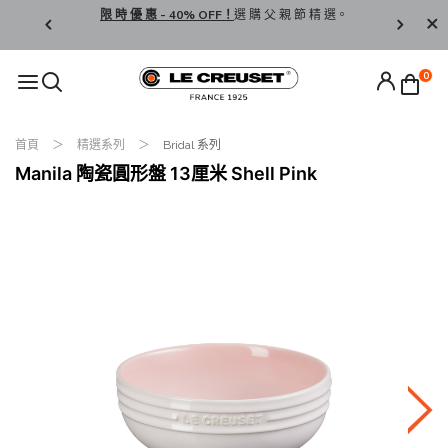
享 免 運 費 ！
限 時 優 惠 - 40% OFF！
選 購 父 親 節 精 選。
按 此
登 
LCW
0
首頁
精選系列
Bridal 系列
Manila 陶瓷圓形盤 13厘米 Shell Pink