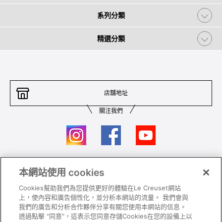
系列分類
精選分類
店舖地址
關注我們
本網站使用 cookies
聯絡我們
條件及細則
Cookies幫助我們為您提供更好的體驗在Le Creuset網站
私隱政策
保養及使用
上，使內容和廣告個性化，並分析本網站的流量。 我們會與
我們的廣告和分析合作夥伴分享有關您使用本網站的信息。
加入我們
Super MEGA SALE 條款及細則​
透過點擊 "同意"，這表示您同意存儲Cookies在您的設備上以