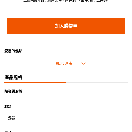
正價陶瓷產品 / 廚房配件 - 兩件8折 / 三件7折 / 五件6折
加入購物車
瓷器的優點
• 耐熱性極佳，適用於微波爐，也可放入焗爐，耐熱程度高達260℃。
• 耐冷(低至零下20℃)。可放入雪櫃和冰箱。
• 污漬容易脫落,清潔和保養十分簡易。
產品規格
• 可用於洗碗機。
• 高密度陶瓷防止水分吸收，以避免裂開。
• 合乎食用安全的塗層表面，幾乎不黏，食物容易脫落，清洗方便。
陶瓷圓形盤
• 即使經常使用亦不會容易吸取食物氣味。
材料
*不可直接用於熱源上
・瓷器