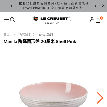
精 選。
按 此
登 記 成 為 官 網 會 員，登 入 使 用 迎 新 優 惠 碼
香 港 / 澳 
LCWELCOME10
，可 享 正 價 貨 品 額 外 9 折。
0
首頁
精選系列
Bridal 系列
Manila 陶瓷圓形盤 20厘米 Shell Pink