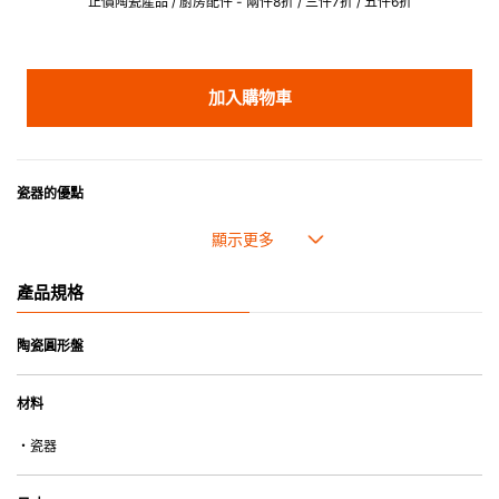
正價陶瓷產品 / 廚房配件 - 兩件8折 / 三件7折 / 五件6折
加入購物車
瓷器的優點
• 耐熱性極佳，適用於微波爐，也可放入焗爐，耐熱程度高達260℃。
• 耐冷(低至零下20℃)。可放入雪櫃和冰箱。
• 污漬容易脫落,清潔和保養十分簡易。
產品規格
• 可用於洗碗機。
• 高密度陶瓷防止水分吸收，以避免裂開。
• 合乎食用安全的塗層表面，幾乎不黏，食物容易脫落，清洗方便。
陶瓷圓形盤
• 即使經常使用亦不會容易吸取食物氣味。
材料
*不可直接用於熱源上
・瓷器