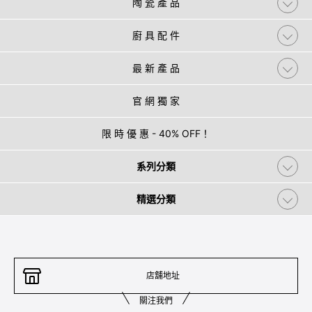
陶 瓷 產 品
廚 具 配 件
最 新 產 品
官 網 獨 家
限 時 優 惠 - 40% OFF！
系列分類
精選分類
店舖地址
關注我們