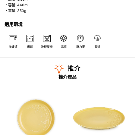
・容量: 440ml
・重量: 350g
適用環境
微波爐
焗爐
洗碗碟機
雪櫃
壓力煲
蒸爐
推介
推介產品