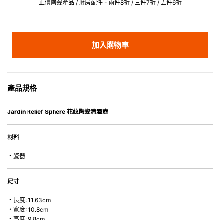
正價陶瓷產品 / 廚房配件 - 兩件8折 / 三件7折 / 五件6折
加入購物車
產品規格
Jardin Relief Sphere 花紋陶瓷清酒壺
材料
・瓷器
尺寸
・長度: 11.63cm
・寬度: 10.8cm
・高度: 9.8cm