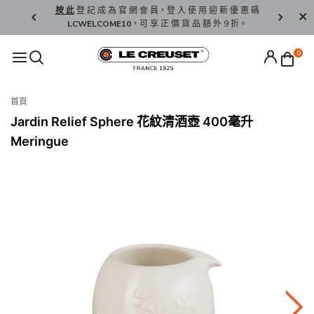
精 選。
按 此
登 記 成 為 官 網 會 員，登 入 使 用 迎 新 優 惠 碼
香 港 / 澳 
LCWELCOME10
，可 享 正 價 貨 品 額 外 9 折。
0
首頁
Jardin Relief Sphere 花紋清酒壺 400毫升
Meringue